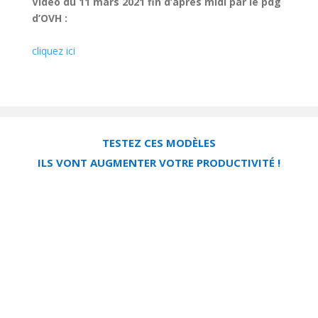
Vidéo du 11 mars 2021 fin d’après midi par le pdg
d’OVH :
cliquez ici
TESTEZ CES MODÈLES
ILS VONT AUGMENTER VOTRE PRODUCTIVITÉ !